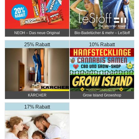
NEOH – Das neue Original
Bio-Badetücher & mehr – LeStoff
25% Rabatt
10% Rabatt
KÄRCHER
Grow Island Growshop
17% Rabatt