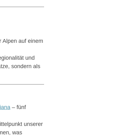
r Alpen auf einem
gionalität und
tze, sondern als
iana
– fünf
ittelpunkt unserer
mmen, was