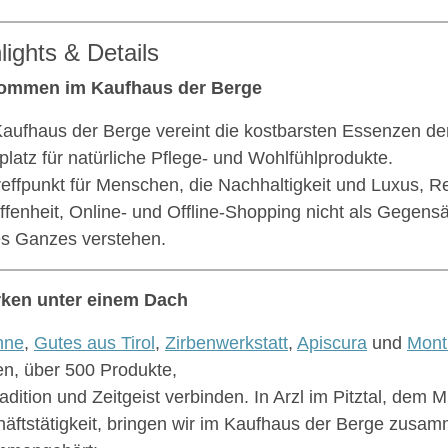
lights & Details
kommen im Kaufhaus der Berge
aufhaus der Berge vereint die kostbarsten Essenzen de
platz für natürliche Pflege- und Wohlfühlprodukte.
reffpunkt für Menschen, die Nachhaltigkeit und Luxus, Re
ffenheit, Online- und Offline-Shopping nicht als Gegensä
s Ganzes verstehen.
rken unter einem Dach
nne
,
Gutes aus Tirol
,
Zirbenwerkstatt
,
Apiscura
und
Mont
n, über 500 Produkte,
radition und Zeitgeist verbinden. In Arzl im Pitztal, dem M
äftstätigkeit, bringen wir im Kaufhaus der Berge zusa