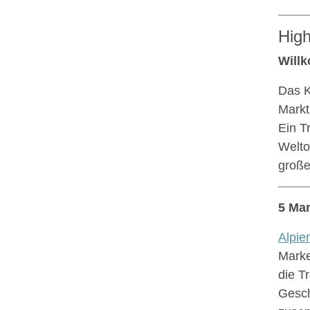
High
Will
Das K
Markt
Ein T
Welto
große
5 Ma
Alpie
Marke
die T
Gesch