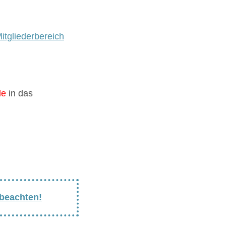
itgliederbereich
de
in das
 beachten!