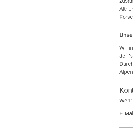
zusa
Althe
Forsc
Unse
Wir i
der N
Durch
Alpen
Kon
Web
E-Mai