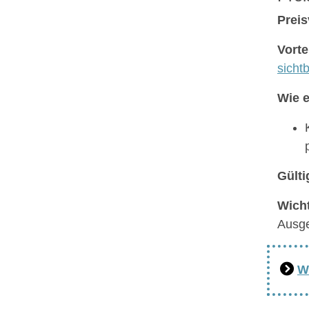
Preis
Vorte
sichtb
Wie e
Gülti
Wicht
Ausg
W