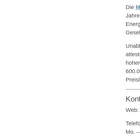
Die
M
Jahre
Energ
Gesel
Unabh
attes
hoher
600.0
Preis
Kon
Web
Telef
Mo. –