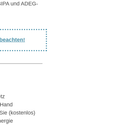
 BIPA und ADEG-
 beachten!
tz
 Hand
ie (kostenlos)
ergie