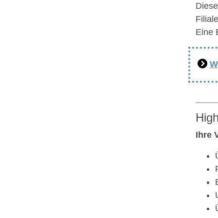
Diese
Filia
Eine 
W
High
Ihre 