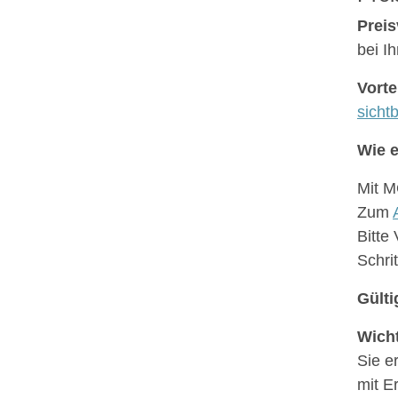
Preis
bei I
Vorte
sichtb
Wie e
Mit M
Zum
Bitte
Schri
Gülti
Wicht
Sie e
mit E