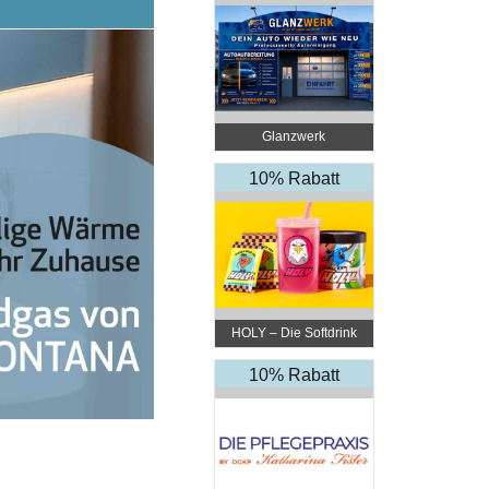
Glanzwerk
Autoreinigung
10% Rabatt
HOLY – Die Softdrink
Revolution
10% Rabatt