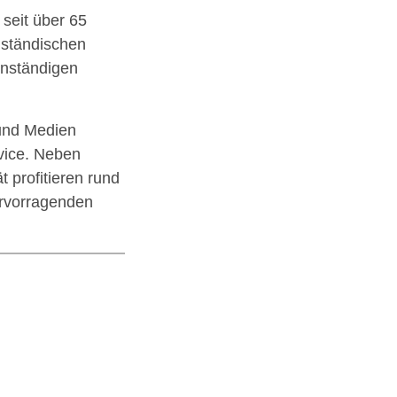
seit über 65
lständischen
enständigen
und Medien
vice. Neben
 profitieren rund
ervorragenden