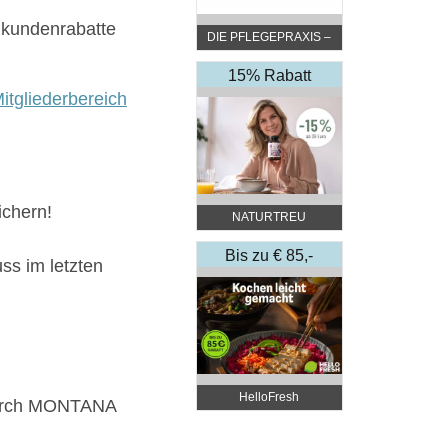
ukundenrabatte
DIE PFLEGEPRAXIS –
by DGKP Katharina
Fister
15% Rabatt
itgliederbereich
chern!
NATURTREU
Bis zu € 85,-
ss im letzten
Rabatt
HelloFresh
 durch MONTANA