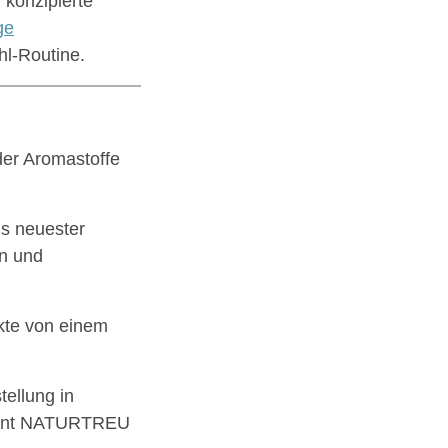
 konzipierte
ge
hl-Routine.
der Aromastoffe
is neuester
n und
kte von einem
ellung in
hont NATURTREU