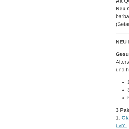
Alt Q
Neu 
barba
(Setar
NEU 
Gesu
Alter
und h
3 Pak
1.
Gl
uvm.