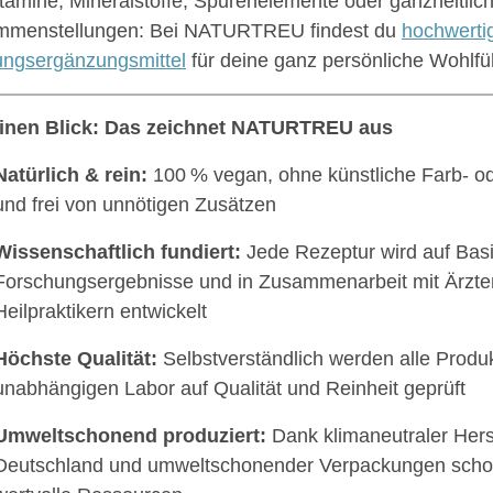
tamine, Mineralstoffe, Spurenelemente oder ganzheitlich
mmenstellungen: Bei NATURTREU findest du
hochwerti
ngsergänzungsmittel
für deine ganz persönliche Wohlfü
einen Blick: Das zeichnet NATURTREU aus
Natürlich & rein:
100 % vegan, ohne künstliche Farb- o
und frei von unnötigen Zusätzen
Wissenschaftlich fundiert:
Jede Rezeptur wird auf Bas
Forschungsergebnisse und in Zusammenarbeit mit Ärzte
Heilpraktikern entwickelt
Höchste Qualität:
Selbstverständlich werden alle Produ
unabhängigen Labor auf Qualität und Reinheit geprüft
Umweltschonend produziert:
Dank klimaneutraler Herst
Deutschland und umweltschonender Verpackungen sc