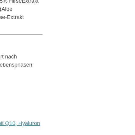
,5% HirseExtrakt
(Aloe
se-Extrakt
rt nach
 Lebensphasen
it Q10, Hyaluron