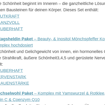
 Schönheit beginnt im Inneren – die ganzheitliche Lösu
igen Bausteinen für deinen Körper. Dieses Set enthält:
LUTKRAFT
LANZVOLL
AUBERHAFT
ltagsheldin Paket
– Beauty- & Inositol Mönchspfeffer Ko
plex hochdosiert
chönheit und Gelichgewicht von innen, ein hormonelles 
e Strahlkraft, äußere Schönheit3,4,5 und gerüstete Nerv
t:
AUBERHAFT
ERVENSTARK
RAUENSTÄRKE
chselwohl Paket
– Komplex mit Yamswurzel & Rotklee,
min C & Coenzym Q10