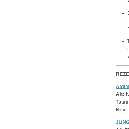
REZ
AMI
Alt:
N
Tauri
Neu:
JUN