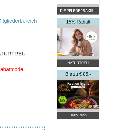
DIE PFLEGEPRAXIS –
by DGKP Katharina
itgliederbereich
Fister
15% Rabatt
 NATURTREU
NATURTREU
abattcode
Bis zu € 85,-
Rabatt
HelloFresh