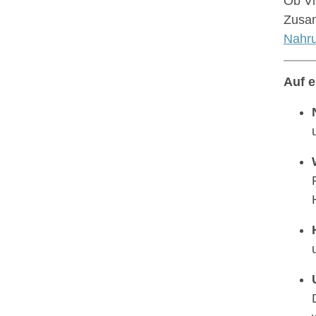
Ob Vi
Zusa
Nahru
Auf 