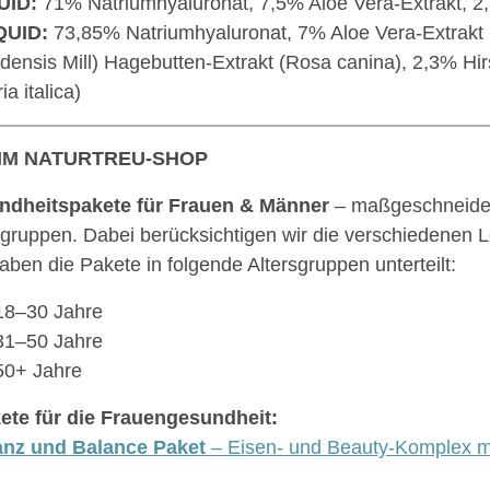
UID:
71% Natriumhyaluronat, 7,5% Aloe Vera-Extrakt, 2
QUID:
73,85% Natriumhyaluronat, 7% Aloe Vera-Extrakt 
densis Mill) Hagebutten-Extrakt (Rosa canina), 2,3% Hir
ia italica)
IM NATURTREU-SHOP
ndheitspakete für Frauen & Männer
– maßgeschneide
sgruppen. Dabei berücksichtigen wir die verschiedenen
aben die Pakete in folgende Altersgruppen unterteilt:
18–30 Jahre
31–50 Jahre
50+ Jahre
ete für die Frauengesundheit:
anz und Balance Paket
– Eisen- und Beauty-Komplex m