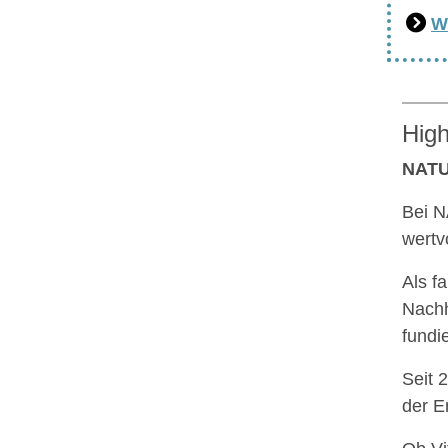
W
High
NATU
Bei N
wertv
Als f
Nachh
fundi
Seit 
der E