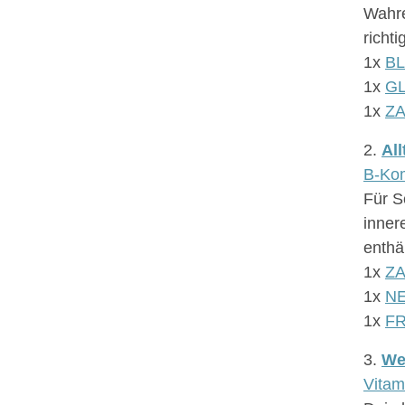
Wahre
richt
1x
B
1x
G
1x
Z
2.
Al
B-Kom
Für S
inner
enthäl
1x
Z
1x
N
1x
F
3.
We
Vita