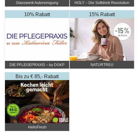
Glanzwerk Autoreinigung
HOLY – Die Softdrink Revolution
10% Rabatt
15% Rabatt
DIE PFLEGEPRAXIS – by DGKP
NATURTREU
Katharina Fister
Bis zu € 85,- Rabatt
HelloFresh