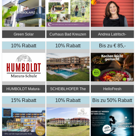
Green Solar
Curhaus Bad Kreuzen
Andrea Latritsch-
Karlbauer
10% Rabatt
10% Rabatt
Bis zu € 85,-
Rabatt
HUMBOLDT Matura-
SCHEIBLHOFER The
HelloFresh
Schule
Resort
15% Rabatt
10% Rabatt
Bis zu 50% Rabatt