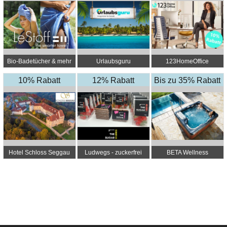
Bio-Badetücher & mehr
Urlaubsguru
123HomeOffice
- LeStoff
10% Rabatt
12% Rabatt
Bis zu 35% Rabatt
Hotel Schloss Seggau
Ludwegs - zuckerfrei
BETA Wellness
leben