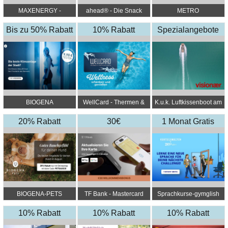
MAXENERGY -
ahead® - Die Snack
METRO
Maximale Energie für
Revolution
Bis zu 50% Rabatt
Dich
10% Rabatt
Spezialangebote
BIOGENA
WellCard - Thermen &
K.u.k. Luftkissenboot am
Hotelgutscheine
Wörthersee
20% Rabatt
30€
1 Monat Gratis
Willkommensbonu
s
BIOGENA-PETS
TF Bank - Mastercard
Sprachkurse-gymglish
Gold
10% Rabatt
10% Rabatt
10% Rabatt