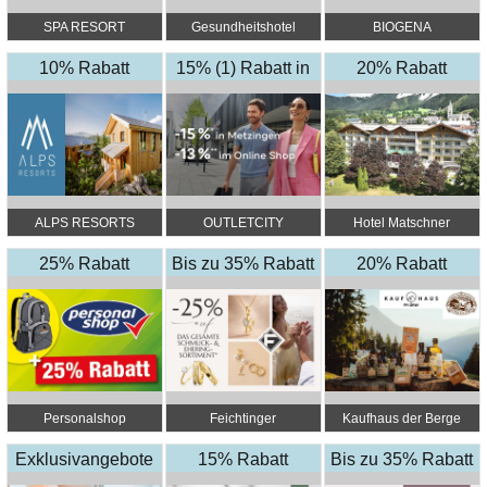
SPA RESORT
Gesundheitshotel
BIOGENA
STYRIA****S
Moorbad Bad
10% Rabatt
15% (1) Rabatt in
Großpertholz
20% Rabatt
Metzingen & 13%
(2) Rabatt im
Outletcity Online
Shop
ALPS RESORTS
OUTLETCITY
Hotel Matschner
METZINGEN –
25% Rabatt
Bis zu 35% Rabatt
Metzingen
20% Rabatt
Personalshop
Feichtinger
Kaufhaus der Berge
Schmuckhandel
Exklusivangebote
15% Rabatt
Zentrale
Bis zu 35% Rabatt