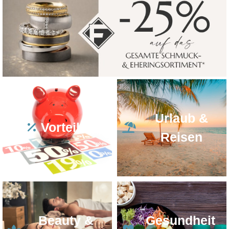
Urlaub &
Vorteile
Reisen
Beauty &
Gesundheit