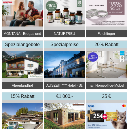
MONTANA - Erdgas und
NATURTREU
Feichtinger
Ökostrom
Schmuckhandel
Spezialangebote
Spezialpreise
20% Rabatt
Zentrale
Alpenlandhof
AUSZEIT ****Hotel - St.
hali Homeoffice-Möbel
Lambrecht
15% Rabatt
€1.000,-
25 €
Gutschein
Startguthaben*