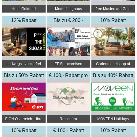
Hotel Goldried
Modulfertighaus
free Mastercard Gold
12% Rabatt
Bis zu € 200,-
10% Rabatt
Rabatt
Ludwegs - zuckerfrei
EF Sprachreisen
Gartenmöbelshop.at
leben
Bis zu 50% Rabatt
€ 100,- Rabatt pro
Bis zu 40% Rabatt
Person
+ 5% Rabatt Extra
E.ON Österreich – Ihre
Reisebüro
MOVEEN Holidays
Energie zum besten
StolzlechnerVision
10% Rabatt
Preis
€ 100,- Rabatt
10% Rabatt