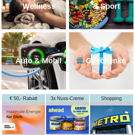
Wellness
& Sport
Auto & Mobil
Geschenke
€ 50,- Rabatt
3x Nuss-Creme
Shopping
Gratis*
österreichweit