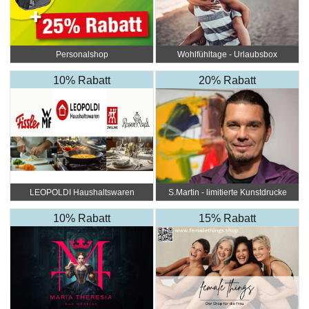
Personalshop
Wohlfühltage - Urlaubsbox
10% Rabatt
20% Rabatt
LEOPOLDI Haushaltswaren
S.Martin - limitierte Kunstdrucke
10% Rabatt
15% Rabatt