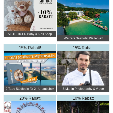
STOFFTIGER Baby & Kids Shop
Werzers Seehotel Wallerwirt
15% Rabatt!
15% Rabatt
2 Tage Städtetrip für 2 - Urlaubsbox
S.Martin Photography & Video
20% Rabatt
10% Rabatt