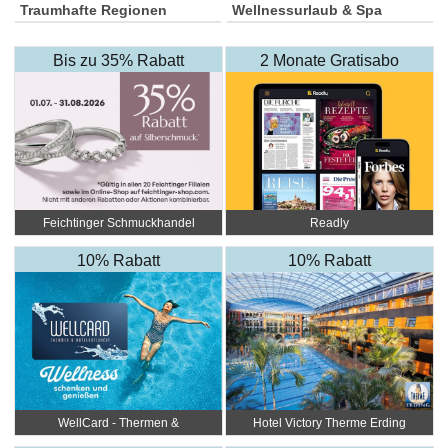
Traumhafte Regionen
Wellnessurlaub & Spa
Bis zu 35% Rabatt
2 Monate Gratisabo
Feichtinger Schmuckhandel
Readly
Zentrale
10% Rabatt
10% Rabatt
WellCard - Thermen &
Hotel Victory Therme Erding
Hotelgutscheine