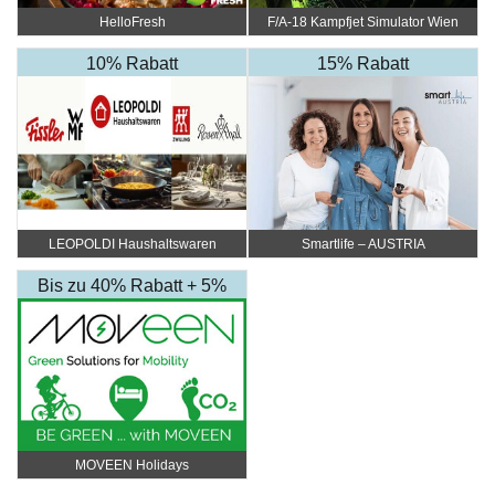
HelloFresh
F/A-18 Kampfjet Simulator Wien
10% Rabatt
15% Rabatt
LEOPOLDI Haushaltswaren
Smartlife – AUSTRIA
Bis zu 40% Rabatt + 5%
Rabatt Extra
MOVEEN Holidays