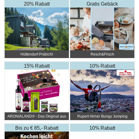
20% Rabatt
Gratis Gebäck
Hüttendorf Präbichl
Resch&Frisch
15% Rabatt
10% Rabatt
ARONIALAND® - Das Original aus
Rupert Hirner Bungy Jumping
Österr.
Bis zu € 85,- Rabatt
10% Rabatt