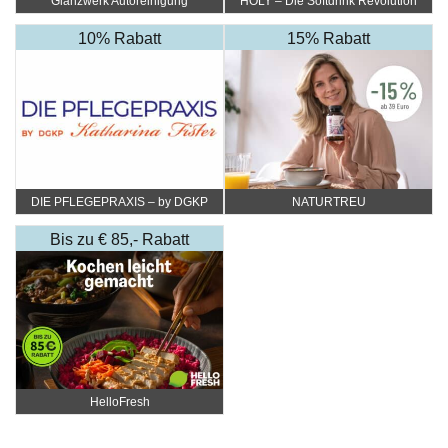
Glanzwerk Autoreinigung
HOLY – Die Softdrink Revolution
10% Rabatt
15% Rabatt
DIE PFLEGEPRAXIS – by DGKP
NATURTREU
Katharina Fister
Bis zu € 85,- Rabatt
HelloFresh