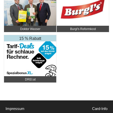
Doktor Wasser
Burgl's Reformkost
15 % Rabatt
DREI.at
Impressum
Card-Info