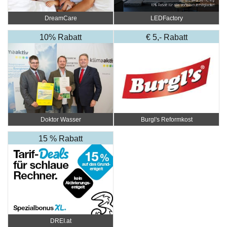
DreamCare
LEDFactory
10% Rabatt
€ 5,- Rabatt
Doktor Wasser
Burgl's Reformkost
15 % Rabatt
DREI.at