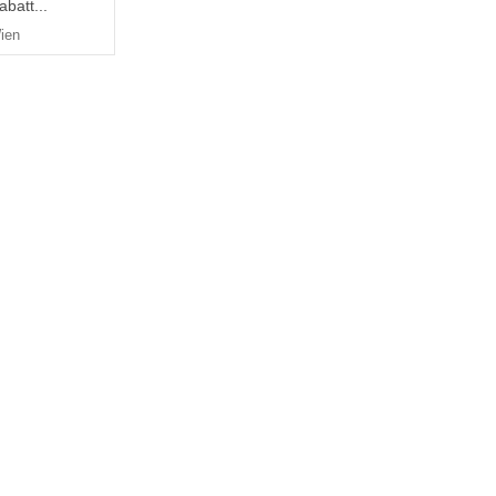
batt...
ien