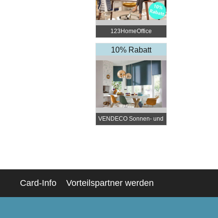
123HomeOffice
10% Rabatt
VENDECO Sonnen- und
Insektenschutz nach
Maß
Card-Info
Vorteilspartner werden