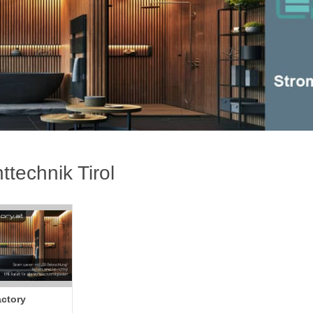
httechnik Tirol
ctory