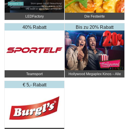
LEDFactory
Die Festwirte
40% Rabatt
Bis zu 20% Rabatt
Teamsport
Hollywood Megaplex Kinos – Alle
Standorte
€ 5,- Rabatt