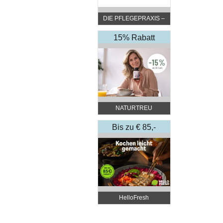
DIE PFLEGEPRAXIS –
by DGKP Katharina
Fister
15% Rabatt
NATURTREU
Bis zu € 85,-
Rabatt
HelloFresh