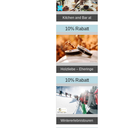
Kitchen and Bar at
Courtyard Linz
10% Rabatt
Holzliebe – Eheringe
aus Holz
10% Rabatt
Wintererlebnistouren