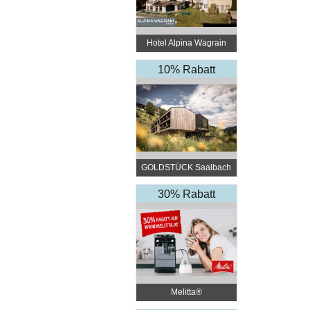
Hotel Alpina Wagrain
****
10% Rabatt
GOLDSTÜCK Saalbach
30% Rabatt
Melitta®