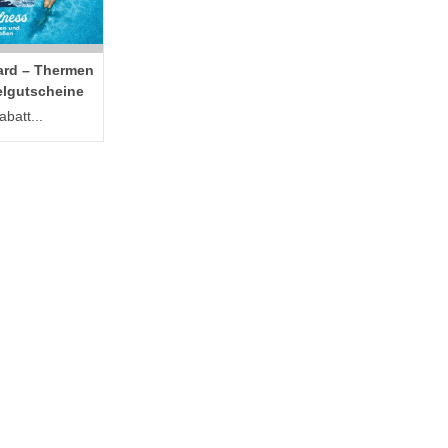
ard – Thermen
elgutscheine
batt...