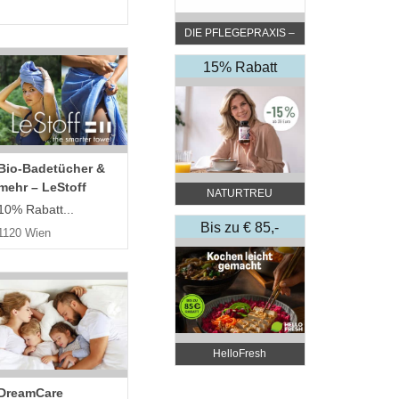
DIE PFLEGEPRAXIS –
by DGKP Katharina
Fister
15% Rabatt
Bio-Badetücher &
mehr – LeStoff
NATURTREU
10% Rabatt...
Bis zu € 85,-
1120 Wien
Rabatt
HelloFresh
DreamCare