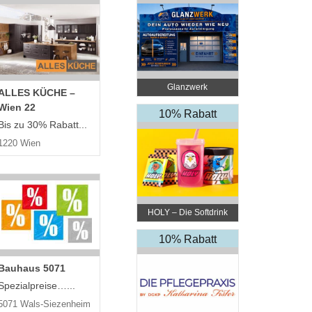
Glanzwerk
ALLES KÜCHE –
Autoreinigung
Wien 22
10% Rabatt
Bis zu 30% Rabatt...
1220 Wien
HOLY – Die Softdrink
Revolution
10% Rabatt
Bauhaus 5071
Spezialpreise…...
5071 Wals-Siezenheim