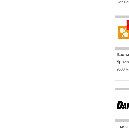
Schärd
Bauha
Spezia
9500 Vi
DanKü