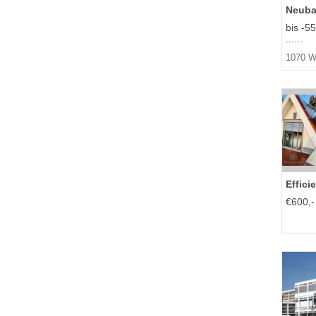
Neub
bis -55
......
1070 W
Effici
€600,-