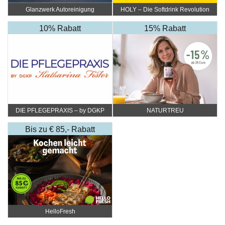
Glanzwerk Autoreinigung
HOLY – Die Softdrink Revolution
10% Rabatt
15% Rabatt
DIE PFLEGEPRAXIS – by DGKP
NATURTREU
Katharina Fister
Bis zu € 85,- Rabatt
HelloFresh