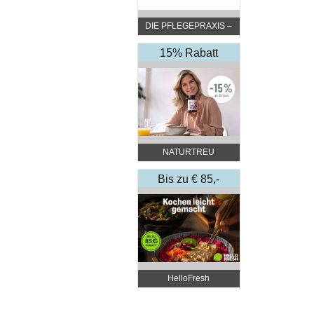
DIE PFLEGEPRAXIS –
by DGKP Katharina
Fister
15% Rabatt
NATURTREU
Bis zu € 85,-
Rabatt
HelloFresh