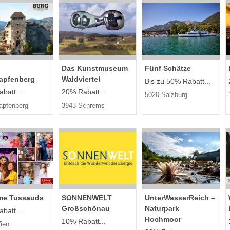
Das Kunstmuseum
Fünf Schätze
apfenberg
Waldviertel
Bis zu 50% Rabatt...
batt...
20% Rabatt...
5020 Salzburg
apfenberg
3943 Schrems
e Tussauds
SONNENWELT
UnterWasserReich –
Großschönau
Naturpark
batt...
Hochmoor
10% Rabatt...
ien