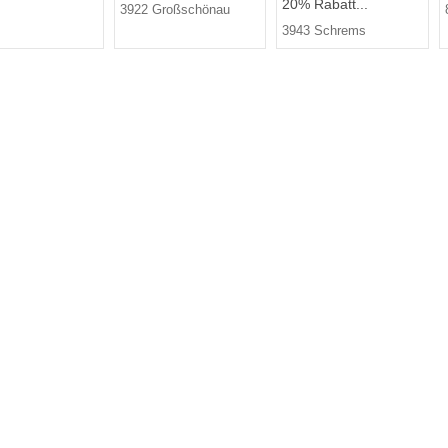
20% Rabatt...
3922 Großschönau
3943 Schrems