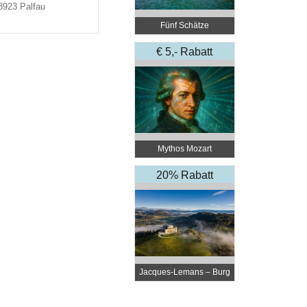
8923 Palfau
Fünf Schätze
€ 5,- Rabatt
Mythos Mozart
20% Rabatt
Jacques-Lemans – Burg
Taggenbrunn