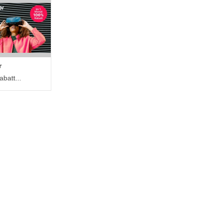
r
batt...