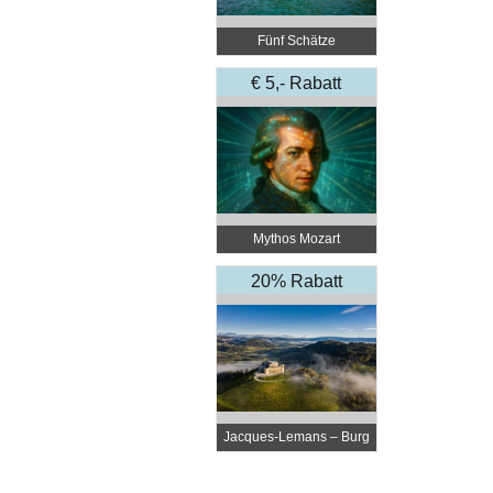
Fünf Schätze
€ 5,- Rabatt
Mythos Mozart
20% Rabatt
Jacques-Lemans – Burg
Taggenbrunn