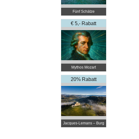
Fünf Schätze
€ 5,- Rabatt
Mythos Mozart
20% Rabatt
Jacques-Lemans – Burg
Taggenbrunn