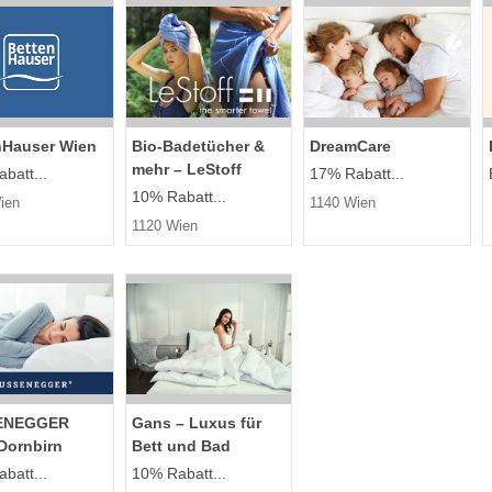
nHauser Wien
Bio-Badetücher &
DreamCare
mehr – LeStoff
batt...
17% Rabatt...
10% Rabatt...
ien
1140 Wien
1120 Wien
ENEGGER
Gans – Luxus für
Dornbirn
Bett und Bad
batt...
10% Rabatt...