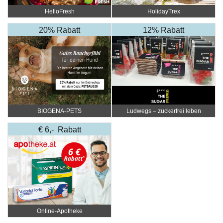
HelloFresh
HolidayTrex
20% Rabatt
12% Rabatt
BIOGENA-PETS
Ludwegs – zuckerfrei leben
€ 6,- Rabatt
Online‑Apotheke