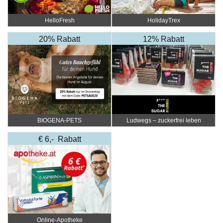
HelloFresh
HolidayTrex
20% Rabatt
12% Rabatt
BIOGENA-PETS
Ludwegs – zuckerfrei leben
€ 6,- Rabatt
Online‑Apotheke