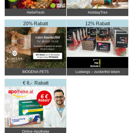
HelloFresh
HolidayTrex
20% Rabatt
12% Rabatt
BIOGENA-PETS
Ludwegs – zuckerfrei leben
€ 6,- Rabatt
Online‑Apotheke