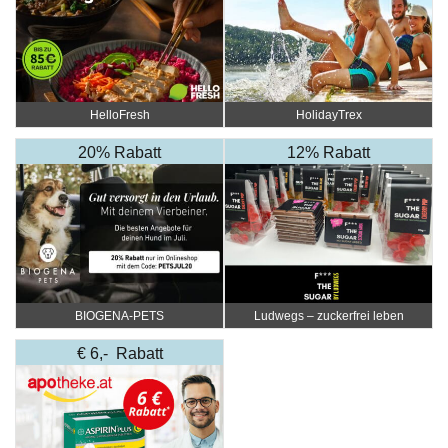
HelloFresh
HolidayTrex
20% Rabatt
12% Rabatt
BIOGENA-PETS
Ludwegs – zuckerfrei leben
€ 6,- Rabatt