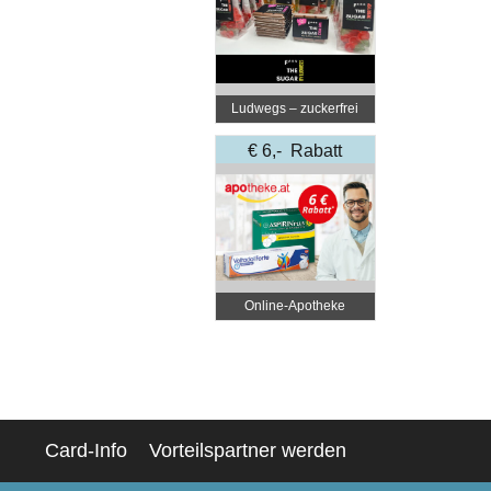
Ludwegs – zuckerfrei
leben
€ 6,- Rabatt
Online‑Apotheke
Card-Info
Vorteilspartner werden