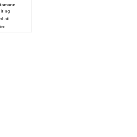
tsmann
lting
batt...
ien