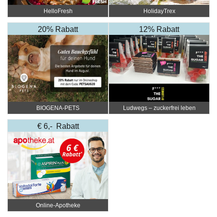
HelloFresh
HolidayTrex
20% Rabatt
12% Rabatt
BIOGENA-PETS
Ludwegs – zuckerfrei leben
€ 6,- Rabatt
Online‑Apotheke