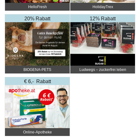
HelloFresh
HolidayTrex
20% Rabatt
12% Rabatt
BIOGENA-PETS
Ludwegs – zuckerfrei leben
€ 6,- Rabatt
Online‑Apotheke