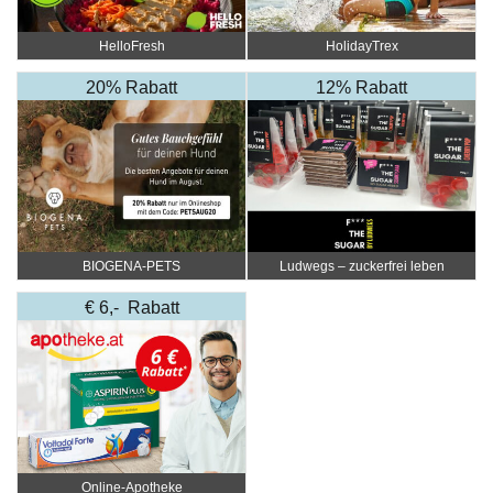
HelloFresh
HolidayTrex
20% Rabatt
12% Rabatt
BIOGENA-PETS
Ludwegs – zuckerfrei leben
€ 6,- Rabatt
Online‑Apotheke