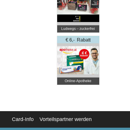
Ludwegs – zuckerfrei
leben
€ 6,- Rabatt
Online‑Apotheke
Card-Info
Vorteilspartner werden