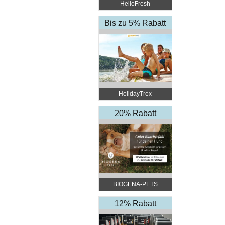
HelloFresh
Bis zu 5% Rabatt
HolidayTrex
20% Rabatt
BIOGENA-PETS
12% Rabatt