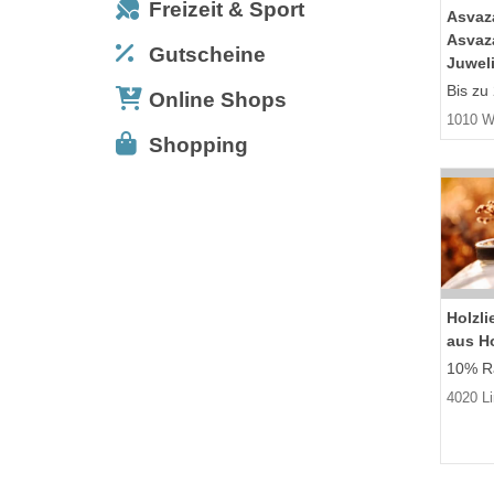
Freizeit & Sport
Asvaz
Asvaz
Gutscheine
Juwel
Bis zu
Online Shops
1010 W
Shopping
Holzli
aus H
10% Ra
4020 L