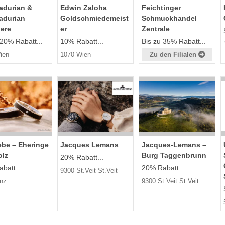
adurian &
Edwin Zaloha
Feichtinger
adurian
Goldschmiedemeist
Schmuckhandel
iere
er
Zentrale
 20% Rabatt...
10% Rabatt...
Bis zu 35% Rabatt...
ien
1070 Wien
Zu den Filialen
ebe – Eheringe
Jacques Lemans
Jacques-Lemans –
olz
Burg Taggenbrunn
20% Rabatt...
batt...
20% Rabatt...
9300 St.Veit St.Veit
inz
9300 St.Veit St.Veit