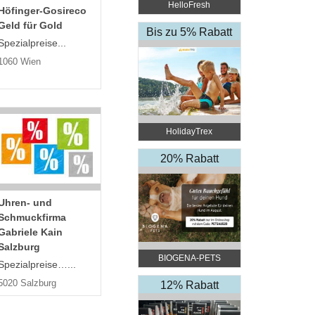
HelloFresh
Höfinger-Gosireco
Geld für Gold
Bis zu 5% Rabatt
Spezialpreise...
1060 Wien
HolidayTrex
20% Rabatt
Uhren- und
Schmuckfirma
Gabriele Kain
Salzburg
BIOGENA-PETS
Spezialpreise…...
5020 Salzburg
12% Rabatt