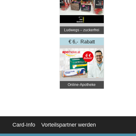
Ludwegs – zuckerfrei
leben
€ 6,- Rabatt
Online‑Apotheke
Card-Info
Vorteilspartner werden