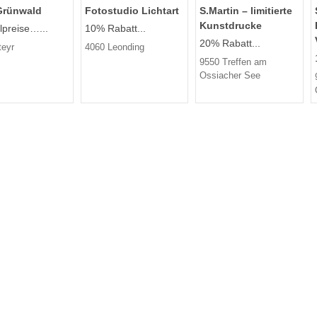
Grünwald
Fotostudio Lichtart
S.Martin – limitierte
Kunstdrucke
lpreise…...
10% Rabatt...
20% Rabatt...
teyr
4060 Leonding
9550 Treffen am
Ossiacher See