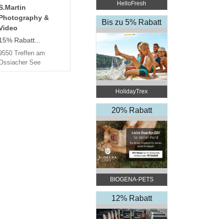
HelloFresh
S.Martin
Photography &
Bis zu 5% Rabatt
Video
15% Rabatt...
9550 Treffen am
Ossiacher See
HolidayTrex
20% Rabatt
BIOGENA-PETS
12% Rabatt