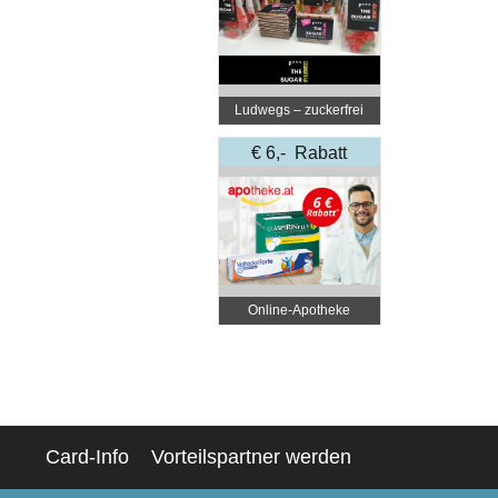
Ludwegs – zuckerfrei
leben
€ 6,- Rabatt
Online‑Apotheke
Card-Info
Vorteilspartner werden