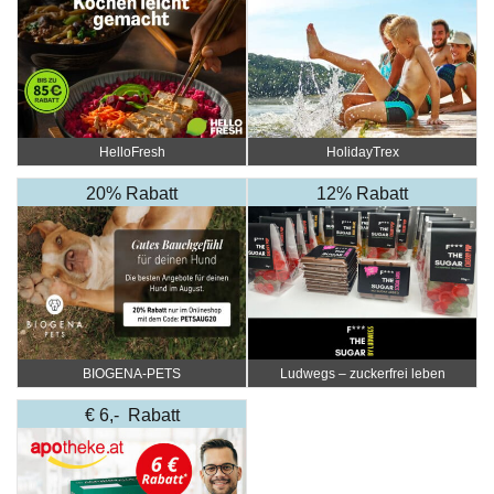
HelloFresh
HolidayTrex
20% Rabatt
12% Rabatt
BIOGENA-PETS
Ludwegs – zuckerfrei leben
€ 6,- Rabatt