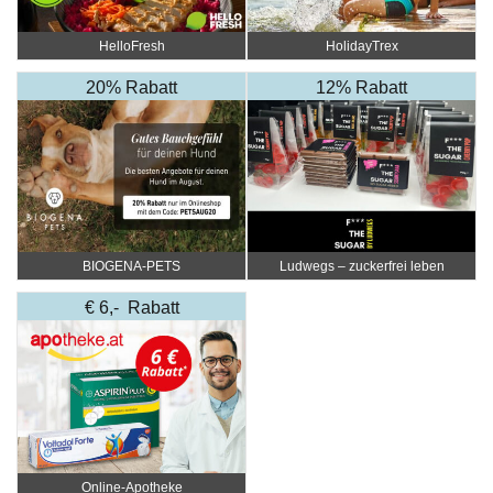
HelloFresh
HolidayTrex
20% Rabatt
12% Rabatt
BIOGENA-PETS
Ludwegs – zuckerfrei leben
€ 6,- Rabatt
Online‑Apotheke