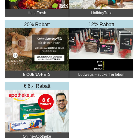
HelloFresh
HolidayTrex
20% Rabatt
12% Rabatt
BIOGENA-PETS
Ludwegs – zuckerfrei leben
€ 6,- Rabatt
Online‑Apotheke