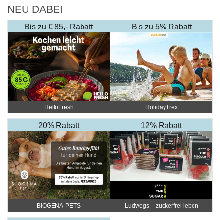
NEU DABEI
Bis zu € 85,- Rabatt
Bis zu 5% Rabatt
HelloFresh
HolidayTrex
20% Rabatt
12% Rabatt
BIOGENA-PETS
Ludwegs – zuckerfrei leben