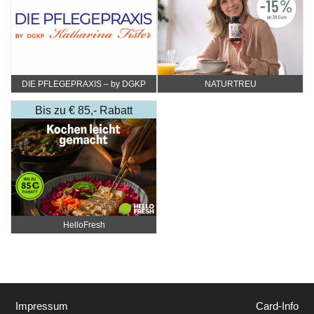
DIE PFLEGEPRAXIS – by DGKP
NATURTREU
Katharina Fister
Bis zu € 85,- Rabatt
HelloFresh
Impressum
Card-Info