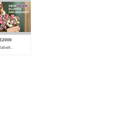
E2000
abatt...