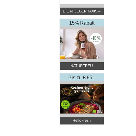
DIE PFLEGEPRAXIS –
by DGKP Katharina
Fister
15% Rabatt
NATURTREU
Bis zu € 85,-
Rabatt
HelloFresh