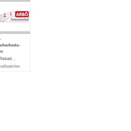
-
cherheits-
en
Rabatt...
traßwalchen