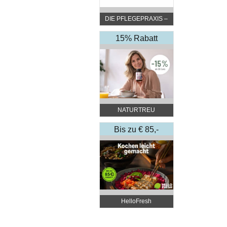
DIE PFLEGEPRAXIS –
by DGKP Katharina
Fister
15% Rabatt
NATURTREU
Bis zu € 85,-
Rabatt
HelloFresh