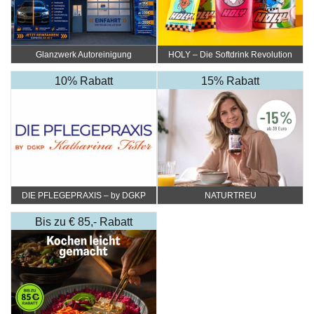
Glanzwerk Autoreinigung
HOLY – Die Softdrink Revolution
10% Rabatt
15% Rabatt
DIE PFLEGEPRAXIS – by DGKP
NATURTREU
Katharina Fister
Bis zu € 85,- Rabatt