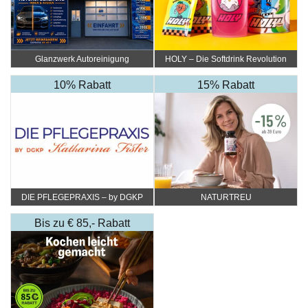
Glanzwerk Autoreinigung
HOLY – Die Softdrink Revolution
10% Rabatt
15% Rabatt
DIE PFLEGEPRAXIS – by DGKP
NATURTREU
Katharina Fister
Bis zu € 85,- Rabatt