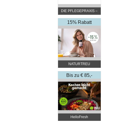
DIE PFLEGEPRAXIS –
by DGKP Katharina
Fister
15% Rabatt
NATURTREU
Bis zu € 85,-
Rabatt
HelloFresh