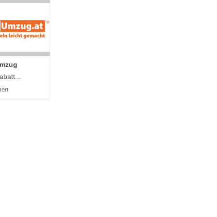
Umzug
batt...
ien