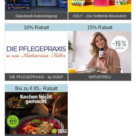
Glanzwerk Autoreinigung
HOLY – Die Softdrink Revolution
10% Rabatt
15% Rabatt
DIE PFLEGEPRAXIS – by DGKP
NATURTREU
Katharina Fister
Bis zu € 85,- Rabatt