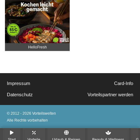
HelloFresh
Impressum
Card-Info
Datenschutz
Vorteilspartner werden
© 2012 - 2026 Vorteilswelten
Alle Rechte vorbehalten
Start
Vorteile
Urlaub & Reisen
Beauty & Wellness
Ge