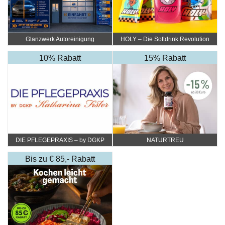
Glanzwerk Autoreinigung
HOLY – Die Softdrink Revolution
10% Rabatt
15% Rabatt
DIE PFLEGEPRAXIS – by DGKP
NATURTREU
Katharina Fister
Bis zu € 85,- Rabatt