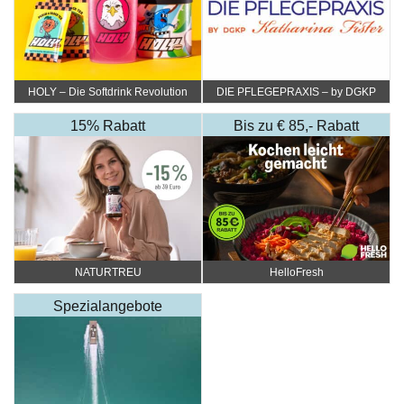
HOLY – Die Softdrink Revolution
DIE PFLEGEPRAXIS – by DGKP
Katharina Fister
15% Rabatt
Bis zu € 85,- Rabatt
NATURTREU
HelloFresh
Spezialangebote