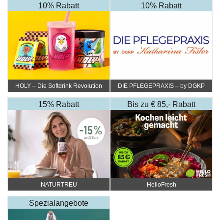
10% Rabatt
10% Rabatt
HOLY – Die Softdrink Revolution
DIE PFLEGEPRAXIS – by DGKP
Katharina Fister
15% Rabatt
Bis zu € 85,- Rabatt
NATURTREU
HelloFresh
Spezialangebote