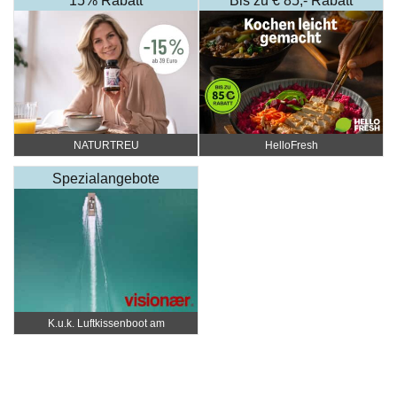
15% Rabatt
Bis zu € 85,- Rabatt
NATURTREU
HelloFresh
Spezialangebote
K.u.k. Luftkissenboot am
Wörthersee