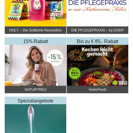
HOLY – Die Softdrink Revolution
DIE PFLEGEPRAXIS – by DGKP
Katharina Fister
15% Rabatt
Bis zu € 85,- Rabatt
NATURTREU
HelloFresh
Spezialangebote