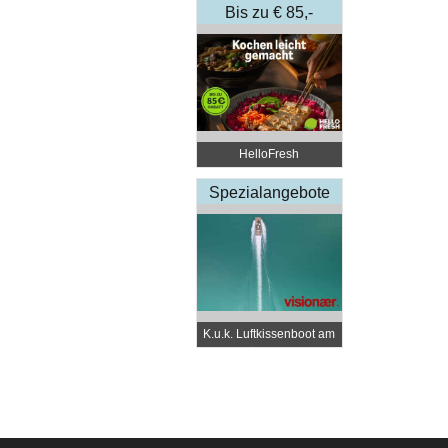
Bis zu € 85,-
Rabatt
HelloFresh
Spezialangebote
K.u.k. Luftkissenboot am
Wörthersee