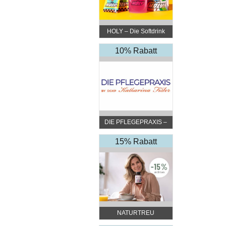
HOLY – Die Softdrink
Revolution
10% Rabatt
DIE PFLEGEPRAXIS –
by DGKP Katharina
Fister
15% Rabatt
NATURTREU